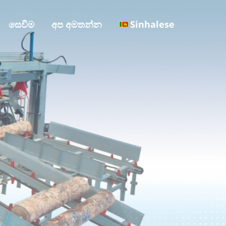
සෙවීම
අප අමතන්න
Sinhalese