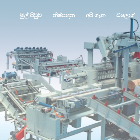
මුල් පිටුව
නිෂ්පාදන
අපි ගැන
බ්ලොග්