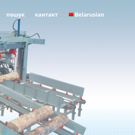
пошук
кантакт
Belarusian