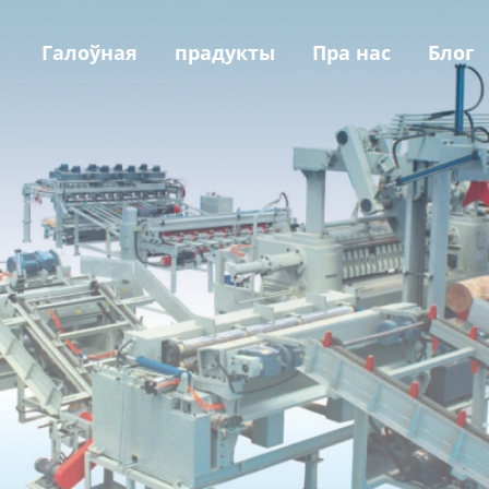
Галоўная
прадукты
Пра нас
Блог