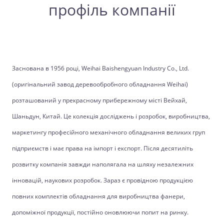
профіль компанії
Заснована в 1956 році, Weihai Baishengyuan Industry Co., Ltd.
(оригінальний завод деревообробного обладнання Weihai)
розташований у прекрасному прибережному місті Вейхай,
Шаньдун, Китай. Це колекція досліджень і розробок, виробництва,
маркетингу професійного механічного обладнання великих груп
підприємств і має права на імпорт і експорт. Після десятиліть
розвитку компанія завжди наполягала на шляху незалежних
інновацій, наукових розробок. Зараз є провідною продукцією
повних комплектів обладнання для виробництва фанери,
допоміжної продукції, постійно оновлюючи попит на ринку.