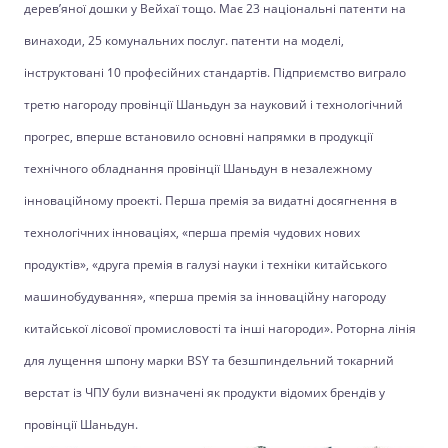
дерев’яної дошки у Вейхаї тощо. Має 23 національні патенти на
винаходи, 25 комунальних послуг. патенти на моделі,
інструктовані 10 професійних стандартів. Підприємство виграло
третю нагороду провінції Шаньдун за науковий і технологічний
прогрес, вперше встановило основні напрямки в продукції
технічного обладнання провінції Шаньдун в незалежному
інноваційному проекті. Перша премія за видатні досягнення в
технологічних інноваціях, «перша премія чудових нових
продуктів», «друга премія в галузі науки і техніки китайського
машинобудування», «перша премія за інноваційну нагороду
китайської лісової промисловості та інші нагороди». Роторна лінія
для лущення шпону марки BSY та безшпиндельний токарний
верстат із ЧПУ були визначені як продукти відомих брендів у
провінції Шаньдун.