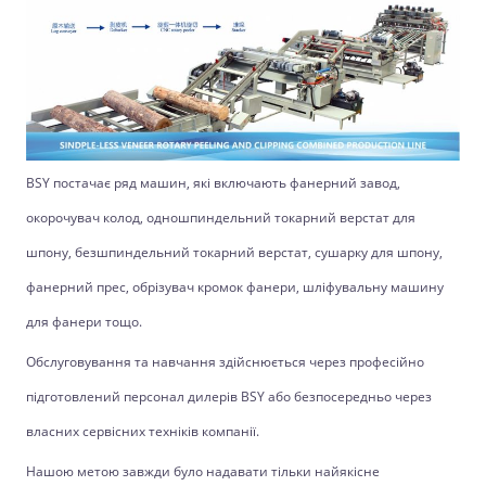
BSY постачає ряд машин, які включають фанерний завод,
окорочувач колод, одношпиндельний токарний верстат для
шпону, безшпиндельний токарний верстат, сушарку для шпону,
фанерний прес, обрізувач кромок фанери, шліфувальну машину
для фанери тощо.
Обслуговування та навчання здійснюється через професійно
підготовлений персонал дилерів BSY або безпосередньо через
власних сервісних техніків компанії.
Нашою метою завжди було надавати тільки найякісне