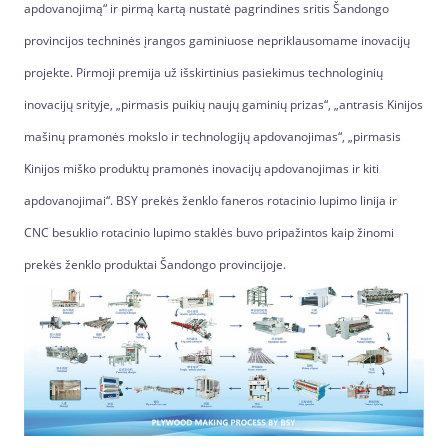
apdovanojimą“ ir pirmą kartą nustatė pagrindines sritis Šandongo
provincijos techninės įrangos gaminiuose nepriklausomame inovacijų
projekte. Pirmoji premija už išskirtinius pasiekimus technologinių
inovacijų srityje, „pirmasis puikių naujų gaminių prizas“, „antrasis Kinijos
mašinų pramonės mokslo ir technologijų apdovanojimas“, „pirmasis
Kinijos miško produktų pramonės inovacijų apdovanojimas ir kiti
apdovanojimai“. BSY prekės ženklo faneros rotacinio lupimo linija ir
CNC besuklio rotacinio lupimo staklės buvo pripažintos kaip žinomi
prekės ženklo produktai Šandongo provincijoje.