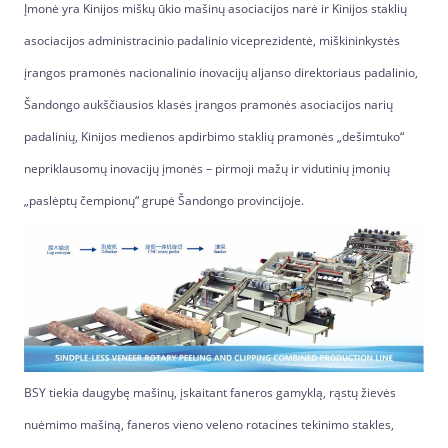
Įmonė yra Kinijos miškų ūkio mašinų asociacijos narė ir Kinijos staklių
asociacijos administracinio padalinio viceprezidentė, miškininkystės
įrangos pramonės nacionalinio inovacijų aljanso direktoriaus padalinio,
Šandongo aukščiausios klasės įrangos pramonės asociacijos narių
padalinių, Kinijos medienos apdirbimo staklių pramonės „dešimtuko“
nepriklausomų inovacijų įmonės – pirmoji mažų ir vidutinių įmonių
„paslėptų čempionų“ grupė Šandongo provincijoje.
BSY tiekia daugybę mašinų, įskaitant faneros gamyklą, rąstų žievės
nuėmimo mašiną, faneros vieno veleno rotacines tekinimo stakles,