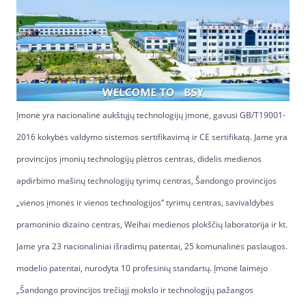
Įmonė yra nacionalinė aukštųjų technologijų įmonė, gavusi GB/T19001-
2016 kokybės valdymo sistemos sertifikavimą ir CE sertifikatą. Jame yra
provincijos įmonių technologijų plėtros centras, didelis medienos
apdirbimo mašinų technologijų tyrimų centras, Šandongo provincijos
„vienos įmonės ir vienos technologijos“ tyrimų centras, savivaldybės
pramoninio dizaino centras, Weihai medienos plokščių laboratorija ir kt.
Jame yra 23 nacionaliniai išradimų patentai, 25 komunalinės paslaugos.
modelio patentai, nurodyta 10 profesinių standartų. Įmonė laimėjo
„Šandongo provincijos trečiąjį mokslo ir technologijų pažangos