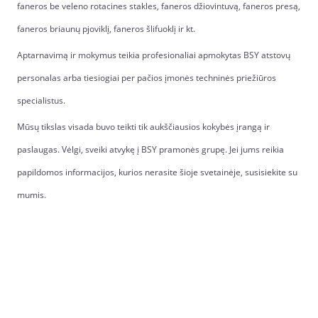
faneros be veleno rotacines stakles, faneros džiovintuvą, faneros presą,
faneros briaunų pjoviklį, faneros šlifuoklį ir kt.
Aptarnavimą ir mokymus teikia profesionaliai apmokytas BSY atstovų
personalas arba tiesiogiai per pačios įmonės techninės priežiūros
specialistus.
Mūsų tikslas visada buvo teikti tik aukščiausios kokybės įrangą ir
paslaugas. Vėlgi, sveiki atvykę į BSY pramonės grupę. Jei jums reikia
papildomos informacijos, kurios nerasite šioje svetainėje, susisiekite su
mumis.