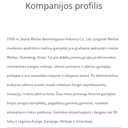
Kompanijos profilis
1956 m. įkurta Weihai Baishengyuan Industry Co., Ltd. (originali Weihai
medienos apdirbimo mašinų gamykla) yra gražiame pakrantės mieste
Weihai, Shandong, Kinija. Tai yra didelių įmonių grupių profesionalios
mechaninės įrangos rinkinys, skirtas tyrimams ir plėtrai, gamybai,
prekybai ir turi savivaldos importo ir eksporto teises. Po dešimtmečius
trukusios plėtros įmonė visada reikalavo žengti nepriklausomų
inovacijų, mokslo plėtros keliu. Šiuo metu pirmauja faneros gamybos
linijos įrangos komplektų, pagalbinių gaminių gaminiai, nuolatos
atnaujinami rinkos paklausa. Gaminiai eksportuojami į daugiau nei 50
šalių ir regionų Azijoje, Europoje, Afrikoje ir Amerikoje.