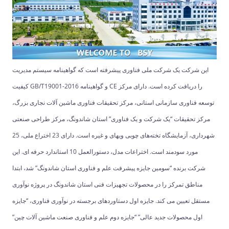
این شرکت یک شرکت ملی فناوری پیشرفته است که گواهینامه سیستم مدیریت
کیفیت GB/T19001-2016 و گواهینامه CE را دریافت کرده است. دارای مرکز
توسعه فناوری سازمانی استانی، مرکز تحقیقات فناوری ماشین آلات نجاری بزرگ،
مرکز تحقیقات “یک شرکت و یک فناوری” استان شاندونگ، مرکز طراحی صنعتی
شهرداری، آزمایشگاه تخته‌های چوبی ویهای و غیره است. دارای 23 اختراع ملی، 25
مورد سودمند است. اختراعات مدل، دستورالعمل 10 استاندارد حرفه ای. این
شرکت برنده “سومین جایزه پیشرفت علم و فناوری استان شاندونگ” شد، ابتدا
مناطق تمرکز را در محصولات تجهیزات فنی استان شاندونگ در پروژه نوآوری
مستقل تعیین می کند. جایزه اول دستاوردهای برجسته در نوآوری فناوری، “جایزه
اول محصولات جدید عالی” “جایزه دوم علم و فناوری صنعت ماشین آلات چین”