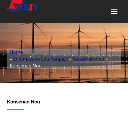
Home
»
Enfòmasyon sou Konpayi
»
Konsènan Nou
»
Konsènan Nou
Konsènan Nou