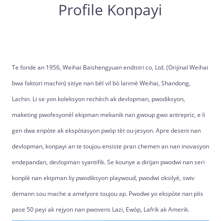
Profile Konpayi
Te fonde an 1956, Weihai Baishengyuan endistri co, Ltd. (Orijinal Weihai
bwa faktori machin) sitiye nan bèl vil bò lanmè Weihai, Shandong,
Lachin. Li se yon koleksyon rechèch ak devlopman, pwodiksyon,
maketing pwofesyonèl ekipman mekanik nan gwoup gwo antrepriz, e li
gen dwa enpòte ak ekspòtasyon pwòp tèt ou-jesyon. Apre deseni nan
devlopman, konpayi an te toujou ensiste pran chemen an nan inovasyon
endepandan, devlopman syantifik. Se kounye a dirijan pwodwi nan seri
konplè nan ekipman liy pwodiksyon playwoud, pwodwi oksilyè, swiv
demann sou mache a amelyore toujou ap. Pwodwi yo ekspòte nan plis
pase 50 peyi ak rejyon nan pwovens Lazi, Ewòp, Lafrik ak Amerik.