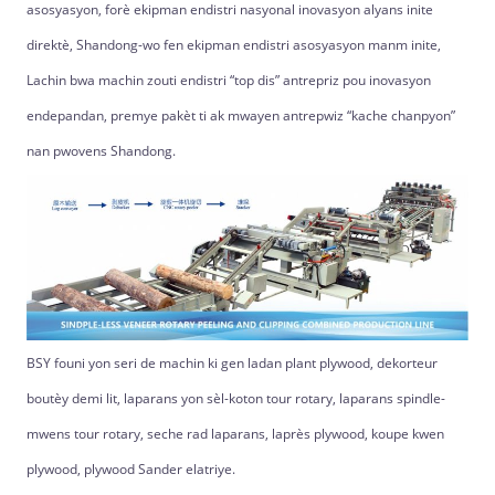
asosyasyon, forè ekipman endistri nasyonal inovasyon alyans inite
direktè, Shandong-wo fen ekipman endistri asosyasyon manm inite,
Lachin bwa machin zouti endistri “top dis” antrepriz pou inovasyon
endepandan, premye pakèt ti ak mwayen antrepwiz “kache chanpyon”
nan pwovens Shandong.
BSY founi yon seri de machin ki gen ladan plant plywood, dekorteur
boutèy demi lit, laparans yon sèl-koton tour rotary, laparans spindle-
mwens tour rotary, seche rad laparans, laprès plywood, koupe kwen
plywood, plywood Sander elatriye.