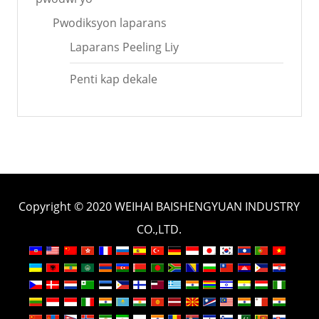
Pwodiksyon laparans
Laparans Peeling Liy
Penti kap dekale
Copyright © 2020 WEIHAI BAISHENGYUAN INDUSTRY
CO.,LTD.