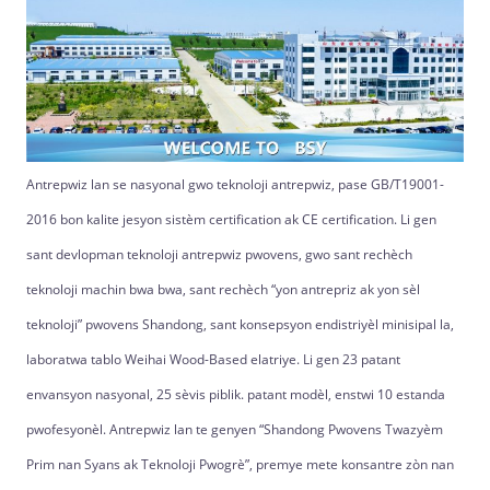
Antrepwiz lan se nasyonal gwo teknoloji antrepwiz, pase GB/T19001-
2016 bon kalite jesyon sistèm certification ak CE certification. Li gen
sant devlopman teknoloji antrepwiz pwovens, gwo sant rechèch
teknoloji machin bwa bwa, sant rechèch “yon antrepriz ak yon sèl
teknoloji” pwovens Shandong, sant konsepsyon endistriyèl minisipal la,
laboratwa tablo Weihai Wood-Based elatriye. Li gen 23 patant
envansyon nasyonal, 25 sèvis piblik. patant modèl, enstwi 10 estanda
pwofesyonèl. Antrepwiz lan te genyen “Shandong Pwovens Twazyèm
Prim nan Syans ak Teknoloji Pwogrè”, premye mete konsantre zòn nan