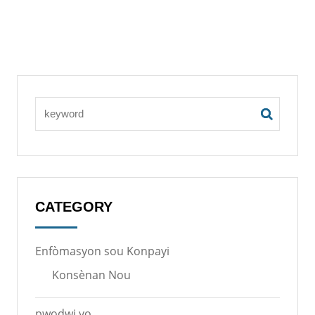
CATEGORY
Enfòmasyon sou Konpayi
Konsènan Nou
pwodwi yo