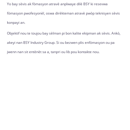
Yo bay sèvis ak fòmasyon atravè anplwaye dilè BSY ki resevwa
fòmasyon pwofesyonèl, oswa dirèkteman atravè pwòp teknisyen sèvis
konpayi an.
Objektif nou te toujou bay sèlman pi bon kalite ekipman ak sèvis. Ankò,
akeyi nan BSY Industry Group. Si ou bezwen plis enfòmasyon ou pa
jwenn nan sit entènèt sa a, tanpri ou lib pou kontakte nou.