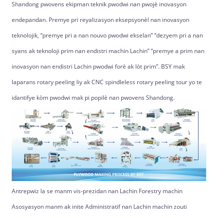
Shandong pwovens ekipman teknik pwodwi nan pwojè inovasyon
endepandan. Premye pri reyalizasyon eksepsyonèl nan inovasyon
teknolojik, “premye pri a nan nouvo pwodwi ekselan” “dezyem pri a nan
syans ak teknoloji prim nan endistri machin Lachin” “premye a prim nan
inovasyon nan endistri Lachin pwodwi forè ak lòt prim”. BSY mak
laparans rotary peeling liy ak CNC spindleless rotary peeling tour yo te
idantifye kòm pwodwi mak pi popilè nan pwovens Shandong.
Antrepwiz la se manm vis-prezidan nan Lachin Forestry machin
Asosyasyon manm ak inite Administratif nan Lachin machin zouti