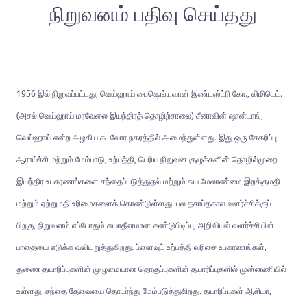
நிறுவனம் பதிவு செய்தது
1956 இல் நிறுவப்பட்டது, வெய்ஹாய் பைஷெங்யுவான் இண்டஸ்ட்ரி கோ., லிமிடெட்.
(அசல் வெய்ஹாய் மரவேலை இயந்திரத் தொழிற்சாலை) சீனாவின் ஷான்டாங்,
வெய்ஹாய் என்ற அழகிய கடலோர நகரத்தில் அமைந்துள்ளது. இது ஒரு சேகரிப்பு
ஆராய்ச்சி மற்றும் மேம்பாடு, உற்பத்தி, பெரிய நிறுவன குழுக்களின் தொழில்முறை
இயந்திர உபகரணங்களை சந்தைப்படுத்துதல் மற்றும் சுய மேலாண்மை இறக்குமதி
மற்றும் ஏற்றுமதி உரிமைகளைக் கொண்டுள்ளது. பல தசாப்தகால வளர்ச்சிக்குப்
பிறகு, நிறுவனம் எப்போதும் சுயாதீனமான கண்டுபிடிப்பு, அறிவியல் வளர்ச்சியின்
பாதையை எடுக்க வலியுறுத்துகிறது. ப்ளைவுட் உற்பத்தி வரிசை உபகரணங்கள்,
துணை தயாரிப்புகளின் முழுமையான தொகுப்புகளின் தயாரிப்புகளில் முன்னணியில்
உள்ளது, சந்தை தேவையை தொடர்ந்து மேம்படுத்துகிறது. தயாரிப்புகள் ஆசியா,