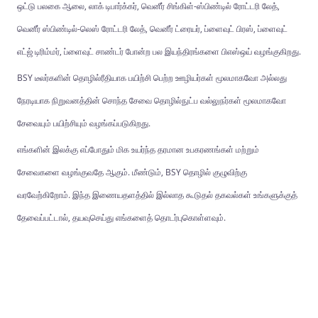
ஒட்டு பலகை ஆலை, லாக் டிபார்க்கர், வெனீர் சிங்கிள்-ஸ்பிண்டில் ரோட்டரி லேத்,
வெனீர் ஸ்பிண்டில்-லெஸ் ரோட்டரி லேத், வெனீர் ட்ரையர், ப்ளைவுட் பிரஸ், ப்ளைவுட்
எட்ஜ் டிரிம்மர், ப்ளைவுட் சாண்டர் போன்ற பல இயந்திரங்களை பிஎஸ்ஒய் வழங்குகிறது.
BSY டீலர்களின் தொழில்ரீதியாக பயிற்சி பெற்ற ஊழியர்கள் மூலமாகவோ அல்லது
நேரடியாக நிறுவனத்தின் சொந்த சேவை தொழில்நுட்ப வல்லுநர்கள் மூலமாகவோ
சேவையும் பயிற்சியும் வழங்கப்படுகிறது.
எங்களின் இலக்கு எப்போதும் மிக உயர்ந்த தரமான உபகரணங்கள் மற்றும்
சேவைகளை வழங்குவதே ஆகும். மீண்டும், BSY தொழில் குழுவிற்கு
வரவேற்கிறோம். இந்த இணையதளத்தில் இல்லாத கூடுதல் தகவல்கள் உங்களுக்குத்
தேவைப்பட்டால், தயவுசெய்து எங்களைத் தொடர்புகொள்ளவும்.