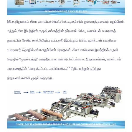
இந்த நிறுவனம் சீனா வனவியல் இயந்திரக் கழகத்தின் துணைத் தலைவர் உறுப்பினர்
மற்றும் சீன இயந்திரக் கருவி சங்கத்தின் நிர்வாகப் பிரிவு, வனவியல் உபகரணத்
துறையின் தேசிய கண்டுபிடிப்பு கூட்டணி இயக்குநர் பிரிவு, ஷான்டாங் உயர்நிலை
உபகரணத் தொழில் சங்க உறுப்பினர் அலகுகள், சீனா மரவேலை இயந்திரக் கருவி
தொழில் “முதல் பத்து” சுதந்திரமான கண்டுபிடிப்புக்கான நிறுவனங்கள், ஷான்டாங்
மாகாணத்தில் “மறைக்கப்பட்ட சாம்பியன்கள்” சிறிய மற்றும் நடுத்தர
நிறுவனங்களின் முதல் தொகுதி.