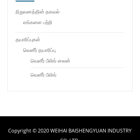
நிறுவனத்தின் தகவல்
எங்களை பற்றி
தயாரிப்புகள்
வெனீர் தயாரிப்பு
வெனீர் பீலிங் லைன்
வெனீர் பீலிங்
Copyright © 2020 WEIHAI BAISHENGYUAN INDUSTRY