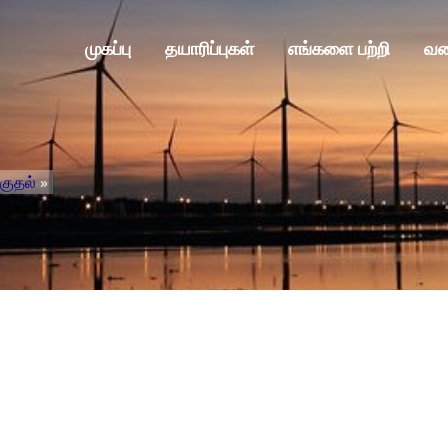
முகப்பு
தயாரிப்புகள்
எங்களை பற்றி
வல
்குதல்
»