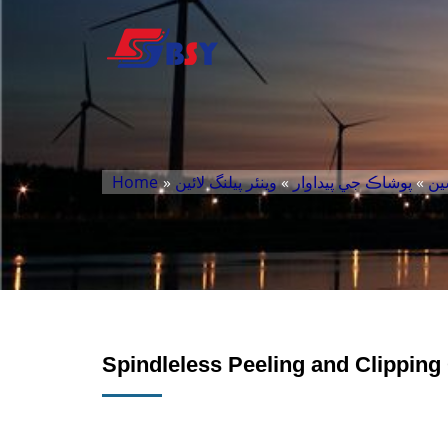
ين
»
پوشاڪ جي پيداوار
»
وينئر پيلنگ لائين
»
Home
Spindleless Peeling and Clippin