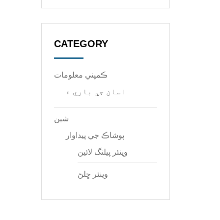
CATEGORY
ڪمپني معلومات
اسان جي باري ۾
شين
پوشاڪ جي پيداوار
وينئر پيلنگ لائين
وينئر ڇلڻ