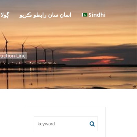
Sindhi
اسان سان رابطو ڪريو
ڳولا
uction Line