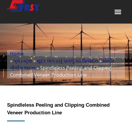
Home
»
પ્રોડક્ટ્સ
»
સુંદર લાકડાનું પાતળું પડ ઉત્પાદન
»
વિનીર
પીલીંગ લાઇન
» Spindleless Peeling and Clipping
Combined Veneer Production Line
Spindleless Peeling and Clipping Combined
Veneer Production Line