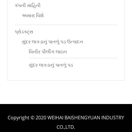
કંપની માહિતી
અમારા વિશે
પ્રોડક્ટ્સ
સુંદર લાકડાનું પાતળું પડ ઉત્પાદન
વિનીર પીલીંગ લાઇન
સુંદર લાકડાનું પાતળું પડ
Copyright © 2020 WEIHAI BAISHENGYUAN INDUSTRY
CO.,LTD.