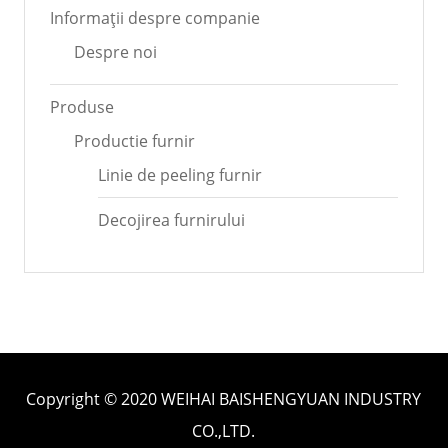
Informații despre companie
Despre noi
Produse
Productie furnir
Linie de peeling furnir
Decojirea furnirului
Copyright © 2020 WEIHAI BAISHENGYUAN INDUSTRY
CO.,LTD.