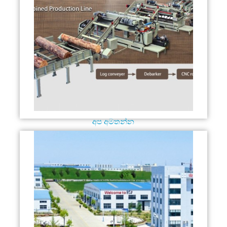
අප අමතන්න