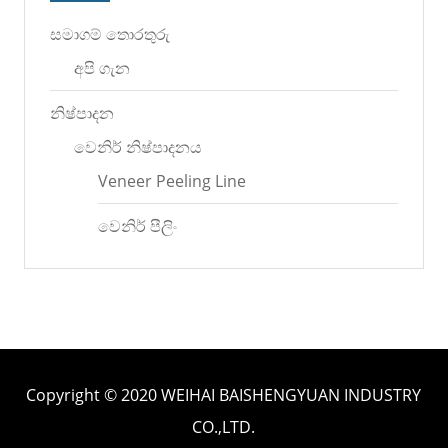
සමාගම් තොරතුරු
අපි ගැන
නිෂ්පාදන
වෙනිර් නිෂ්පාදනය
Veneer Peeling Line
වෙනිර් පීලිං
Copyright © 2020 WEIHAI BAISHENGYUAN INDUSTRY
CO.,LTD.