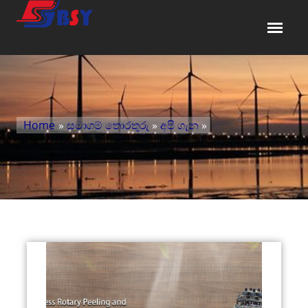
Home
»
සමාගම් තොරතුරු
»
අපි ගැන
»