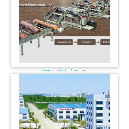
موږ سره اړیکه ونیسئ