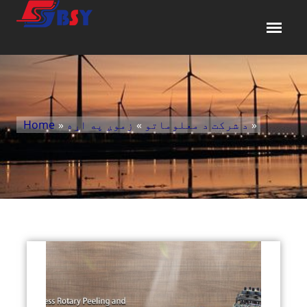
»
د شرکت د معلوماتو
»
زموږ په اړه
»
Home