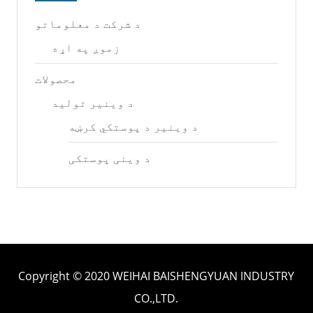
د شرکت د معلوماتو
زموږ په اړه
محصولات
د وینیر تولید
د وینیر د پوستکي کرښه
د وینی پوستکی
Copyright © 2020 WEIHAI BAISHENGYUAN INDUSTRY
CO.,LTD.