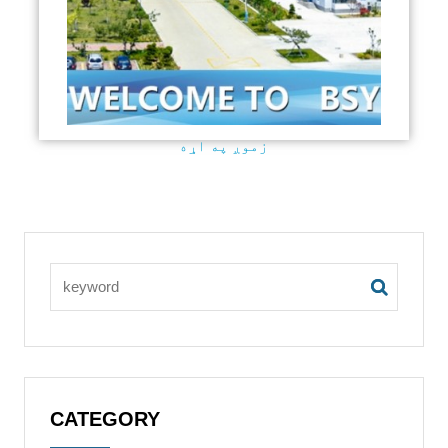
زموږ په اړه
CATEGORY