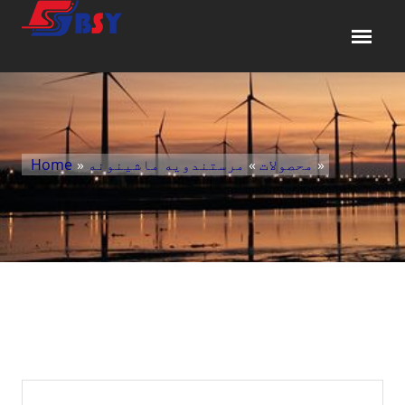
»
محصولات
»
مرستندویه ماشینونه
»
Home