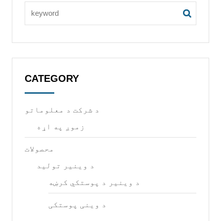
CATEGORY
د شرکت د معلوماتو
زموږ په اړه
محصولات
د وینیر تولید
د وینیر د پوستکي کرښه
د وینی پوستکی