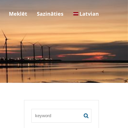
Meklēt
Sazināties
Latvian