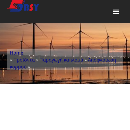
Home
»
Προϊόντα
»
Παραγωγή καπλαμά
»
Αποφλοίωση
κορμού
»