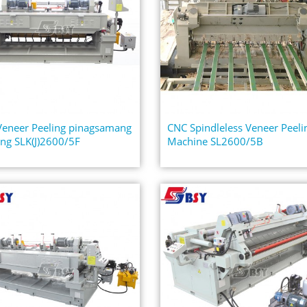
eneer Peeling pinagsamang
CNC Spindleless Veneer Peeli
ing SLK(J)2600/5F
Machine SL2600/5B