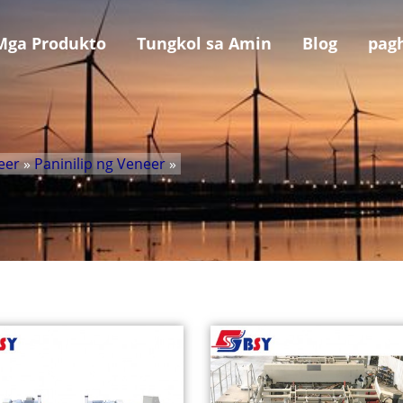
Mga Produkto
Tungkol sa Amin
Blog
pag
eer
»
Paninilip ng Veneer
»