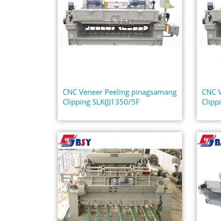
CNC Veneer Peeling pinagsamang
CNC V
Clipping SLK(J)1350/5F
Clipp