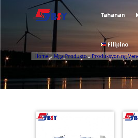
Tahanan
Filipino
Home
»
Mga Produkto
»
Produksyon ng Ven