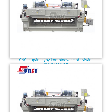
CNC loupání dýhy kombinované ořezávání
SLK(J)1350/5F