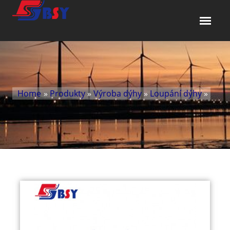
Home
»
Produkty
»
Výroba dýhy
»
Loupání dýhy
»