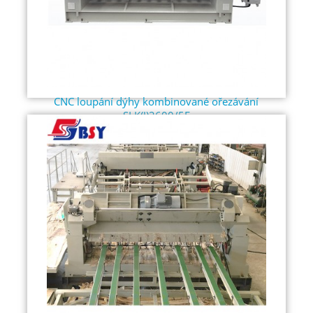
CNC loupání dýhy kombinované ořezávání
SLK(J)2600/5F