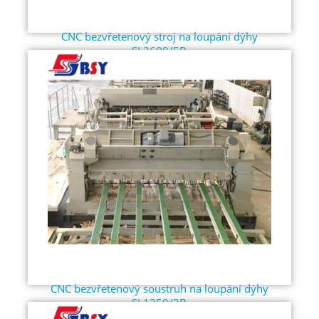
CNC bezvřetenový stroj na loupání dýhy
SL2600/5B
CNC bezvřetenový soustruh na loupání dýhy
SL1350/3B