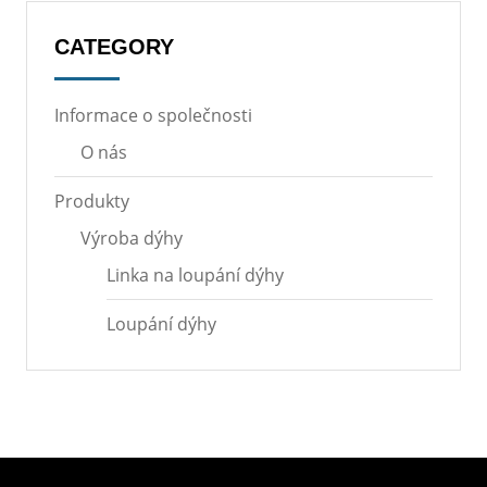
CATEGORY
Informace o společnosti
O nás
Produkty
Výroba dýhy
Linka na loupání dýhy
Loupání dýhy