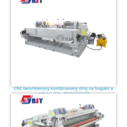
CNC bezvřetenový kombinovaný stroj na loupání a
stříhání dýhy BXQ1827/5B