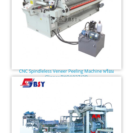
CNC Spindleless Veneer Peeling Machine พร้อม
Clipper BXQ1827/3B