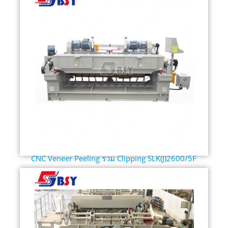
CNC Veneer Peeling รวม Clipping SLK(J)2600/5F