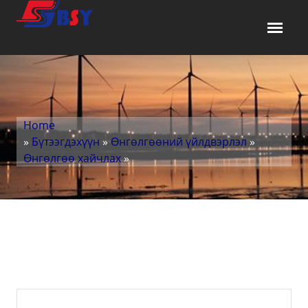
Home
»
Бүтээгдэхүүн
»
Өнгөлгөөний үйлдвэрлэл
»
Өнгөлгөө хайчлах
»