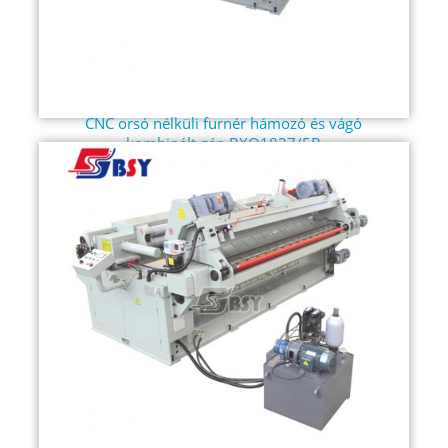
CNC orsó nélküli furnér hámozó és vágó
kombinált gép BXQ1827/5B