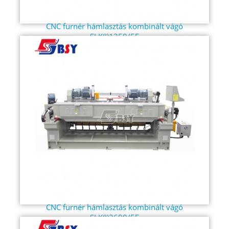
CNC furnér hámlasztás kombinált vágó
SLK(J)1350/5F
CNC furnér hámlasztás kombinált vágó
SLK(J)2600/5F