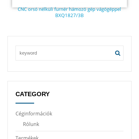
CNC orsó nélküli furnér hámozó gép vágógéppel
BXQ1827/3B
CATEGORY
Céginformációk
Rólunk
Termékek