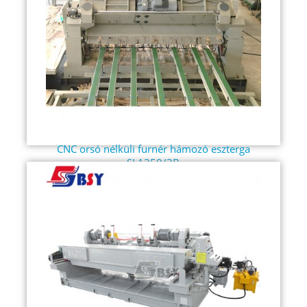
CNC orsó nélküli furnér hámozó eszterga
SL1350/3B