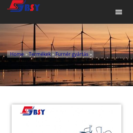
Home
»
Termékek
»
Furnér gyártás
»