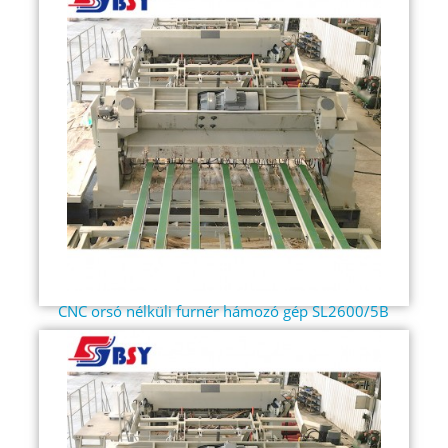
CNC orsó nélküli furnér hámozó gép SL2600/5B