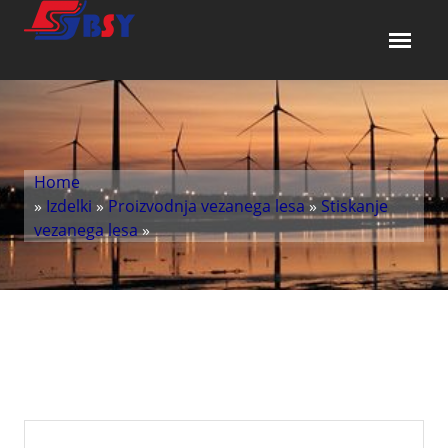
Home
»
Izdelki
»
Proizvodnja vezanega lesa
»
Stiskanje
vezanega lesa
»